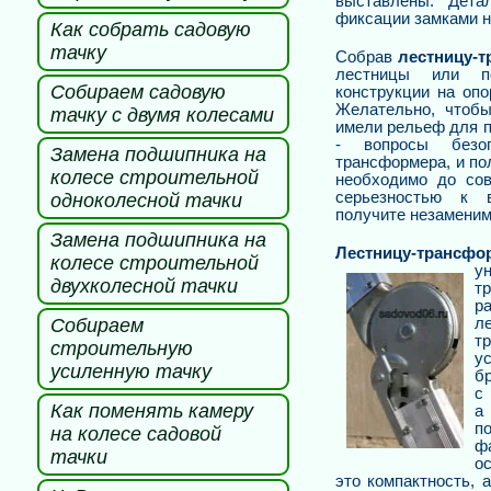
выставлены. Дета
фиксации замками 
Как собрать садовую
тачку
Собрав
лестницу-
лестницы или по
Собираем садовую
конструкции на опо
Желательно, чтобы
тачку с двумя колесами
имели рельеф для 
- вопросы безоп
Замена подшипника на
трансформера, и по
колесе строительной
необходимо до сов
серьезностью к 
одноколесной тачки
получите незаменим
Замена подшипника на
Лестни
цу-трансфо
колесе строительной
у
двухколесной тачки
т
р
Собираем
л
т
строительную
у
усиленную тачку
б
с
Как поменять камеру
а
п
на колесе садовой
ф
тачки
о
это компактность, 