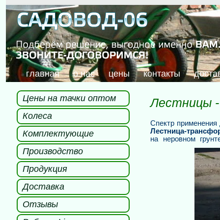
главная
о нас
цены
контакты
доста
Цены на тачки оптом
Лестницы 
Колеса
Спектр применения 
Лестница-трансф
о
Комплектующие
на неровном
грунт
Производство
Продукция
Доставка
Отзывы