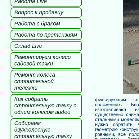
Работа Live
Вопрос к продавцу
Работа с браком
Работа по претензиям
Склад Live
Ремонтируем колесо
садовой тачки
Ремонт колеса
строительной
тележки
Как собрать
фиксирующим се
положениях. Б
строительную тачку с
изготавливают 
одним колесом видео
существенно снижа
стальными моделям
Собираем
нужно обратить 
двухколесную
геометрию констру
ровными,
все пол
строительную тачку