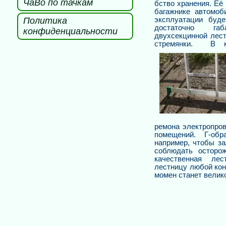
ЧаВо по тачкам
бство хранения. Её
багажнике автомоб
Политика
эксплуатации буде
достаточно габ
конфиденциальности
двухсекцинной лес
стремянки. В ка
ремона электропро
помещений. Г-обр
например, чтобы за
соблюдать осторож
качественная лес
лестн
ицу любой кон
момен станет велик